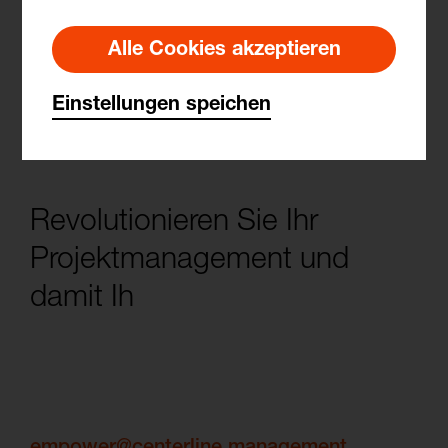
Alle Cookies akzeptieren
Einstellungen speichen
R
e
v
o
l
u
t
i
o
n
i
e
r
e
n
S
i
e
I
h
r
P
r
o
j
e
k
t
m
a
n
a
g
e
m
e
n
t
u
n
d
d
a
m
i
t
I
h
r
g
e
s