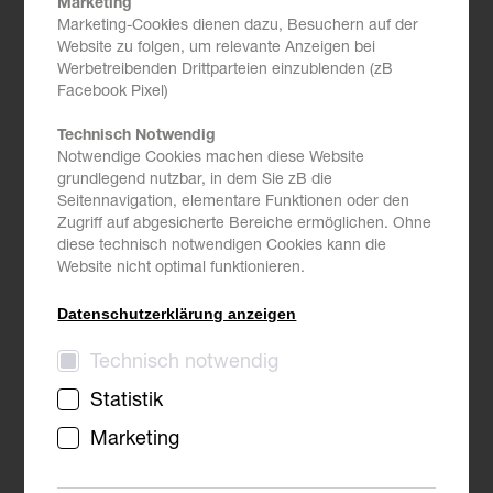
Marketing
Marketing-Cookies dienen dazu, Besuchern auf der
Website zu folgen, um relevante Anzeigen bei
Zielgruppe
Werbetreibenden Drittparteien einzublenden (zB
Facebook Pixel)
Projektleiter:innen
Technisch Notwendig
Notwendige Cookies machen diese Website
Projektmitarbeiter:innen
grundlegend nutzbar, in dem Sie zB die
Seitennavigation, elementare Funktionen oder den
Führungskräfte
Zugriff auf abgesicherte Bereiche ermöglichen. Ohne
diese technisch notwendigen Cookies kann die
Website nicht optimal funktionieren.
Datenschutzerklärung anzeigen
Dauer
Technisch notwendig
Statistik
2 Tage als Präsenzveranstaltung oder 4 x 0,5 Tage als
Online Training
Marketing