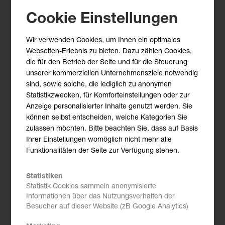
Fortschrittsberichte
Cookie Einstellungen
Definition von Kriterien zur Fortschrittsbewertung
Wir verwenden Cookies, um Ihnen ein optimales
Controlling von Risiko/Chancen im Projekt
Webseiten-Erlebnis zu bieten. Dazu zählen Cookies,
die für den Betrieb der Seite und für die Steuerung
Projektkoordinationsprozess
unserer kommerziellen Unternehmensziele notwendig
sind, sowie solche, die lediglich zu anonymen
Projektfortschrittsbericht & Status
Statistikzwecken, für Komforteinstellungen oder zur
Projektauftraggeber-Meeting & Maßnahmenplanung
Anzeige personalisierter Inhalte genutzt werden. Sie
können selbst entscheiden, welche Kategorien Sie
Gestaltung und Ablauf des Projektabschluss-
zulassen möchten. Bitte beachten Sie, dass auf Basis
Prozesses
Ihrer Einstellungen womöglich nicht mehr alle
Funktionalitäten der Seite zur Verfügung stehen.
Analyse von Projekten, Lernen aus Projekten
Erarbeiten von Referenzwerten, Benchmarks
Statistiken
Statistik Cookies sammeln anonymisierte
Abschließende Projektauftraggeber-Sitzung
Informationen über das Nutzungsverhalten der
Besucher auf dieser Website (zB Google Analytics)