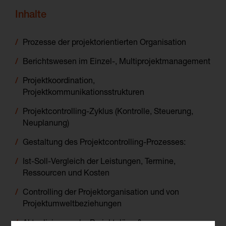
Inhalte
Prozesse der projektorientierten Organisation
Berichtswesen im Einzel-, Multiprojektmanagement
Projektkoordination,
Projektkommunikationsstrukturen
Projektcontrolling-Zyklus (Kontrolle, Steuerung,
Neuplanung)
Gestaltung des Projektcontrolling-Prozesses:
Ist-Soll-Vergleich der Leistungen, Termine,
Ressourcen und Kosten
Controlling der Projektorganisation und von
Projektumweltbeziehungen
Aktualisierung der Projektpläne &