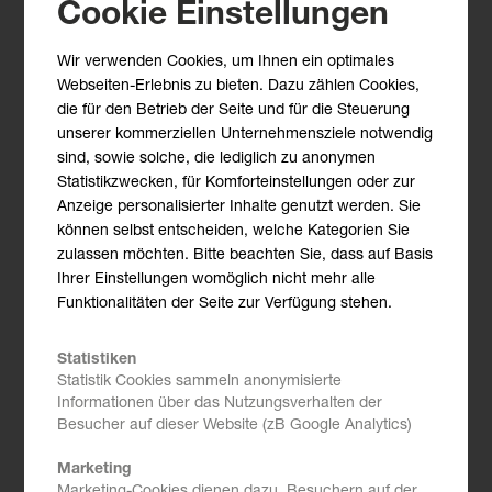
Cookie Einstellungen
Yilmaz
Wir verwenden Cookies, um Ihnen ein optimales
Der Anlagenbauvertrag
Webseiten-Erlebnis zu bieten. Dazu zählen Cookies,
die für den Betrieb der Seite und für die Steuerung
unserer kommerziellen Unternehmensziele notwendig
Mögliche Vertragskonstellationen
sind, sowie solche, die lediglich zu anonymen
Fallstricke und wichtige Klauseln in
Statistikzwecken, für Komforteinstellungen oder zur
Anlagenbauverträgen
Anzeige personalisierter Inhalte genutzt werden. Sie
können selbst entscheiden, welche Kategorien Sie
Praxisbeispiele
zulassen möchten. Bitte beachten Sie, dass auf Basis
Ihrer Einstellungen womöglich nicht mehr alle
Funktionalitäten der Seite zur Verfügung stehen.
Case Study
Statistiken
Ausgewählte Vertragsklauseln,
Statistik Cookies sammeln anonymisierte
Stärken/Schwächen-Analyse aus Sicht des
Informationen über das Nutzungsverhalten der
Besucher auf dieser Website (zB Google Analytics)
Anlagenbauers
Marketing
Diskussion