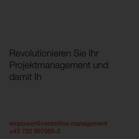
R
e
v
o
l
u
t
i
o
n
i
e
r
e
n
S
i
e
I
h
r
P
r
o
j
e
k
t
m
a
n
a
g
e
m
e
n
t
u
n
d
d
a
m
i
t
I
h
r
g
e
s
a
m
t
e
s
U
empower@centerline.management
+43 732 997069-0