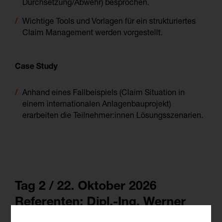
Durchsetzung/Abwehr) besprochen.
Wichtige Tools und Vorlagen für ein strukturiertes
Claim Management werden vorgestellt.
Case Study
Anhand eines Fallbeispiels (Claim Situation in
einem internationalen Anlagenbauprojekt)
erarbeiten die Teilnehmer:innen Lösungsszenarien.
Tag 2 / 22. Oktober 2026
Referenten: Dipl.-Ing. Werner
Lindenthaler, MMag. Dr. Kázim