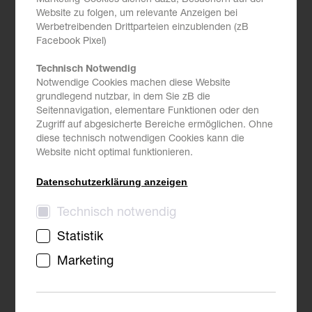
Marketing-Cookies dienen dazu, Besuchern auf der
Website zu folgen, um relevante Anzeigen bei
Werbetreibenden Drittparteien einzublenden (zB
Ein Fall aus der Praxis: "Claim-Notification für
Facebook Pixel)
Extension of Time (EoT)": Streit über
rechtzeitige/ausreichende Notifizierung
Technisch Notwendig
Notwendige Cookies machen diese Website
grundlegend nutzbar, in dem Sie zB die
Projektsetup und vertragliche Grundlagen
Seitennavigation, elementare Funktionen oder den
Zugriff auf abgesicherte Bereiche ermöglichen. Ohne
Vorgeschichte / Anlass für EoT Claim / EoT
diese technisch notwendigen Cookies kann die
Notification
Website nicht optimal funktionieren.
Rejection due to late notification –
Datenschutzerklärung anzeigen
Argumentation/Begründung
Technisch notwendig
Consequences of late notification: Common Law vs
Civil Law
Statistik
Vertragsbasis und Problem
Marketing
Entgegnung und Lösungsansatz
Wie wurde der Fall gelöst / Lessons learned