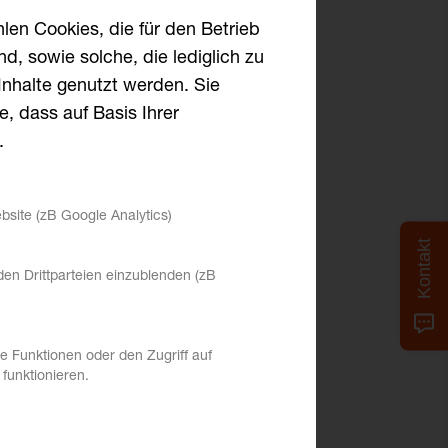
en Cookies, die für den Betrieb
, sowie solche, die lediglich zu
Inhalte genutzt werden. Sie
, dass auf Basis Ihrer
.
bsite (zB Google Analytics)
Kontakt
en Drittparteien einzublenden (zB
m
a
n
a
g
e
m
e
n
t
 Funktionen oder den Zugriff auf
funktionieren.