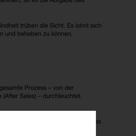
finiert, ist es die Aufgabe des
ndheit trüben die Sicht. Es lohnt sich
hen und beheben zu können.
 gesamte Prozess – von der
(After Sales) – durchleuchtet.
owie Bestimmungen ein und führen
- und Optimierungsvorschläge für das