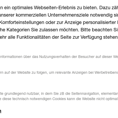
 ein optimales Webseiten-Erlebnis zu bieten. Dazu zähl
unserer kommerziellen Unternehmensziele notwendig sind
omforteinstellungen oder zur Anzeige personalisierter 
he Kategorien Sie zulassen möchten. Bitte beachten Sie
hr alle Funktionalitäten der Seite zur Verfügung stehen
Informationen über das Nutzungsverhalten der Besucher auf dieser We
 auf der Website zu folgen, um relevante Anzeigen bei Werbetreibend
e
n
S
i
e
I
h
r
P
r
o
j
e
k
t
 grundlegend nutzbar, in dem Sie zB die Seitennavigation, elementare
diese technisch notwendigen Cookies kann die Website nicht optimal 
g
e
s
a
m
n