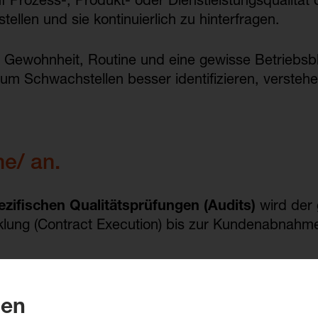
Prozess-, Produkt- oder Dienstleistungsqualität de
ellen und sie kontinuierlich zu hinterfragen.
: Gewohnheit, Routine und eine gewisse Betriebsbli
, um Schwachstellen besser identifizieren, verste
ne/ an.
ezifischen Qualitätsprüfungen (Audits)
wird der
lung (Contract Execution) bis zur Kundenabnahme 
n intensiv in unternehmensindividuelle Prozesse s
sierend auf ihren Erkenntnissen werden Handlungs
gen