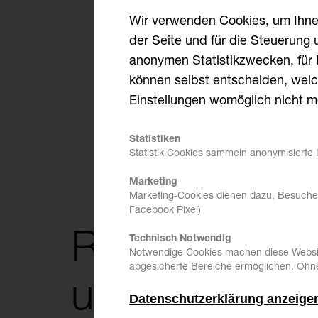
Wir verwenden Cookies, um Ihnen
der Seite und für die Steuerung 
anonymen Statistikzwecken, für K
können selbst entscheiden, welc
Einstellungen womöglich nicht me
Statistiken
Statistik Cookies sammeln anonymisierte 
Marketing
Marketing-Cookies dienen dazu, Besuchern
Facebook Pixel)
R
e
v
o
l
u
t
i
o
n
i
e
r
Technisch Notwendig
Notwendige Cookies machen diese Website
abgesicherte Bereiche ermöglichen. Ohne 
u
n
d
d
a
m
i
t
I
h
r
Datenschutzerklärung anzeige