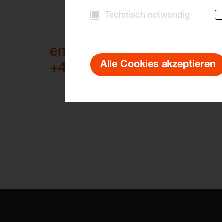
Technisch notwendig
empower@centerline.m
Alle Cookies akzeptieren
+43 732 997069-0